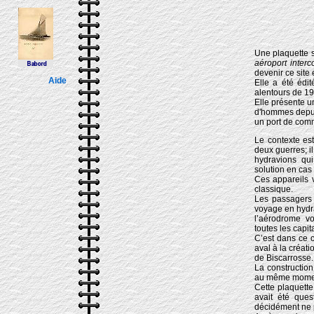
Une plaquette 
aéroport interc
devenir ce site 
Aide
Elle a été édi
alentours de 19
Elle présente u
d'hommes depuis
un port de comme
Le contexte est
deux guerres; il
hydravions qu
solution en cas
Ces appareils 
classique.
Les passagers
voyage en hydra
l’aérodrome vo
toutes les capi
C’est dans ce c
aval à la créat
de Biscarrosse.
La construction
au même moment
Cette plaquette
avait été ques
décidément ne 