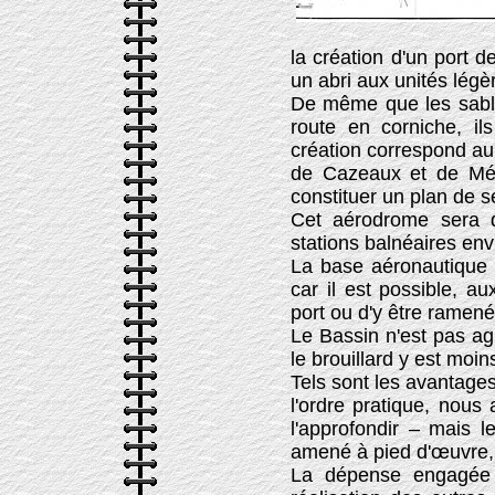
la création d'un port d
un abri aux unités lég
De même que les sables
route en corniche, ils
création correspond au
de Cazeaux et de Mér
constituer un plan de s
Cet aérodrome sera d
stations balnéaires env
La base aéronautique 
car il est possible, au
port ou d'y être ramen
Le Bassin n'est pas agi
le brouillard y est moi
Tels sont les avantage
l'ordre pratique, nous 
l'approfondir – mais 
amené à pied d'œuvre,
La dépense engagée e