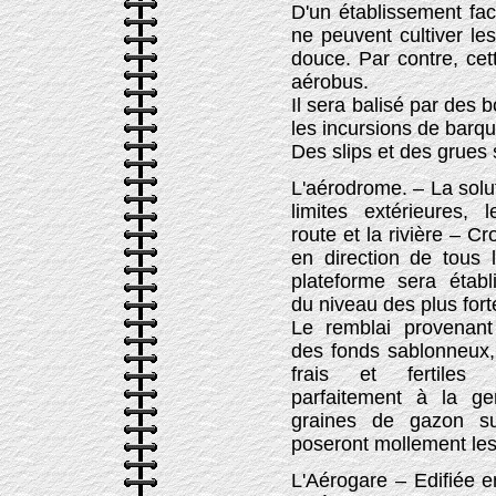
D'un établissement faci
ne peuvent cultiver le
douce. Par contre, ce
aérobus.
Il sera balisé par des 
les incursions de barq
Des slips et des grues s
L'aérodrome. – La solu
limites extérieures,
le
route et la rivière – Cr
en direction de tous 
plateforme sera établ
du niveau des plus for
Le remblai provenan
des fonds sablonneux,
frais et fertiles
parfaitement à la ge
graines de gazon su
poseront mollement les
L'Aérogare – Edifiée 