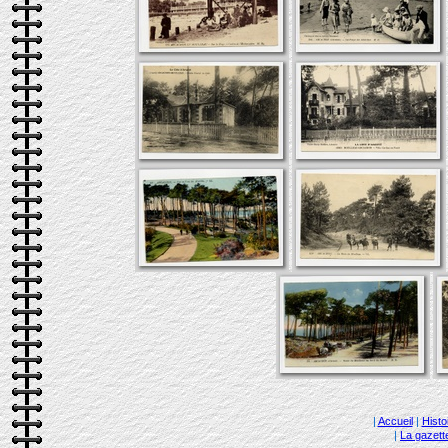
|
Accueil
|
Histo
|
La gazett