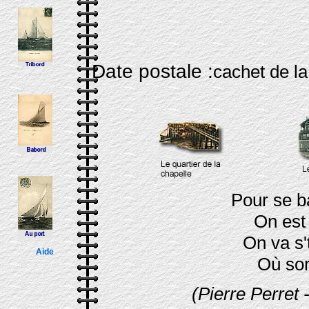
Date postale :
cachet 
Pour se ba
On est
On va s'
Aide
Où sor
(Pierre Perret 