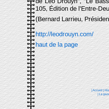
de Léo Drouyn", "Le Bass
105, Édition de l'Entre-De
(Bernard Larrieu, Présiden
http://leodrouyn.com/
haut de la page
|
Accueil
|
His
|
La gaze