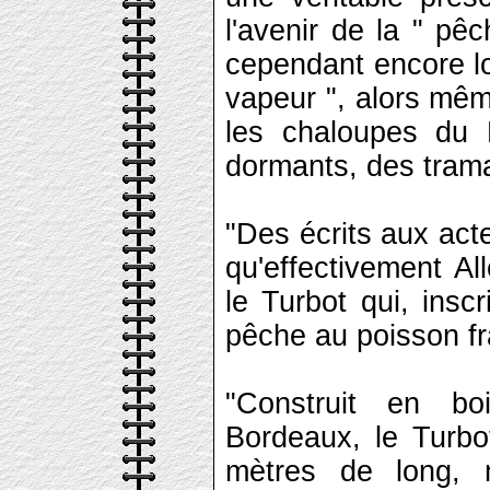
l'avenir de la " p
cependant encore loi
vapeur ", alors mê
les chaloupes du 
dormants, des trama
"Des écrits aux ac
qu'effectivement Al
le Turbot qui, insc
pêche au poisson fra
"Construit en b
Bordeaux, le Turb
mètres de long, 