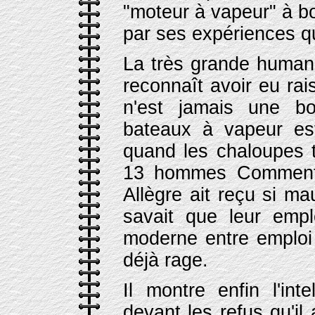
"moteur à vapeur" à b
par ses expériences qu'
La très grande humanit
reconnaît avoir eu ra
n'est jamais une bo
bateaux à vapeur e
quand les chaloupes t
13 hommes Comment 
Allègre ait reçu si m
savait que leur emp
moderne entre emploi 
déjà rage.
Il montre enfin l'int
devant les refus qu'il