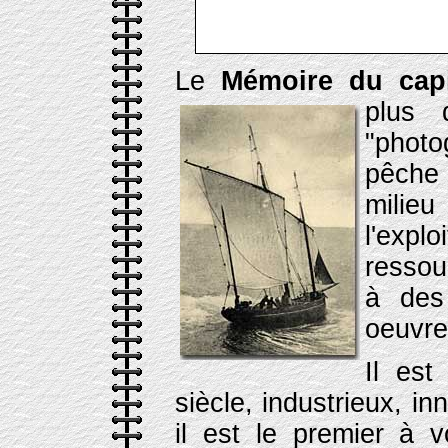
Le
Mémoire du capi
plus d
"photo
pêche
milie
l'exp
ressou
à des
oeuvre
Il es
siècle, industrieux, i
il est le premier à v