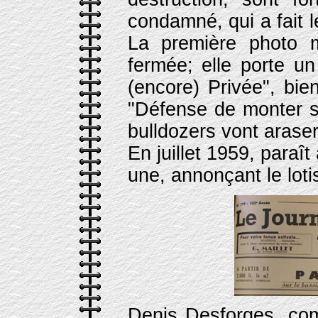
condamné, qui a fait 
La première photo m
fermée; elle porte u
(encore) Privée", bient
"Défense de monter s
bulldozers vont araser
En juillet 1959, paraît
une, annonçant le lot
Denis Desforges, c