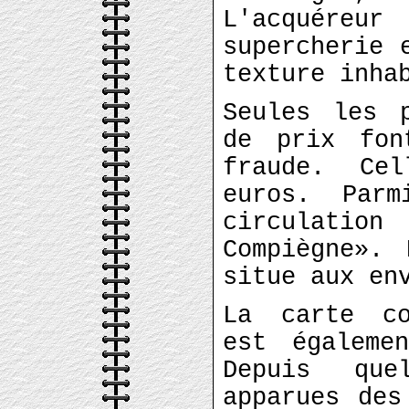
L'acquéreur
supercherie 
texture inha
Seules les 
de prix fon
fraude. Ce
euros. Par
circulation
Compiègne».
situe aux en
La carte co
est égaleme
Depuis que
apparues des