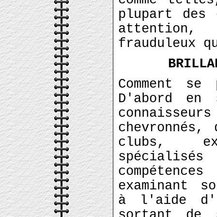
comme telle
plupart des 
attention,
frauduleux q
BRILLA
Comment se 
D'abord en 
connaisse
chevronnés, 
clubs, e
spécialis
compétenc
examinant so
à l'aide d'
sortant de 