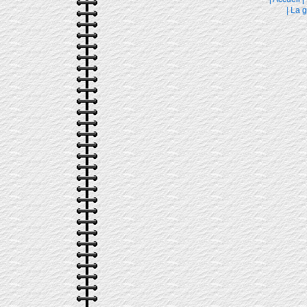
|
La g