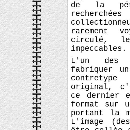
de la pér
recherc
collection
rarement v
circulé, l
impeccables.
L'un des 
fabriquer u
contretyp
original, c'
ce dernier 
format sur u
portant la 
L'image (de