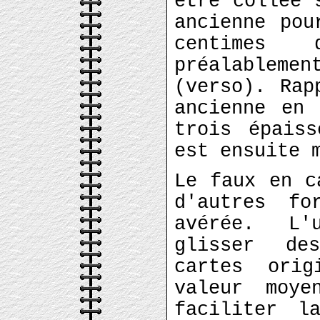
être collée 
ancienne pou
centimes
préalablemen
(verso). Rap
ancienne en 
trois épaiss
est ensuite 
Le faux en c
d'autres fo
avérée. L'
glisser de
cartes ori
valeur moye
faciliter l