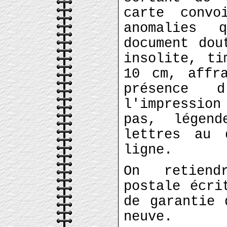
carte convo
anomalies 
document dou
insolite, ti
10 cm, affra
présence 
l'impression
pas, légen
lettres au
ligne.
On retiend
postale écri
de garantie 
neuve.