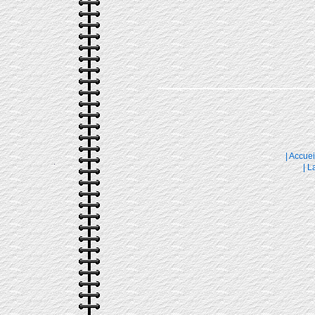
|
Accuei
|
La