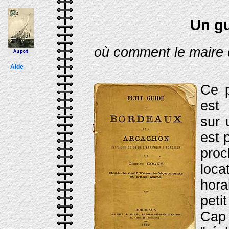
Un gu
où comment le maire d'
Aide
Ce p
est 
sur 
est 
pro
loca
hora
peti
Cap 