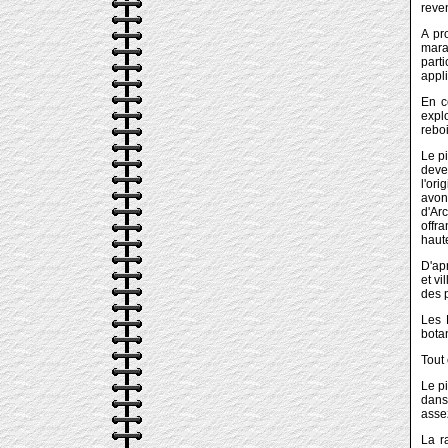
reven
A pr
mara
parti
appli
En c
expl
reboi
Le pi
deven
l'or
avon
d'Ar
offra
haute
D'apr
et vi
des 
Les 
botan
Tout 
Le pi
dans 
assez
La r