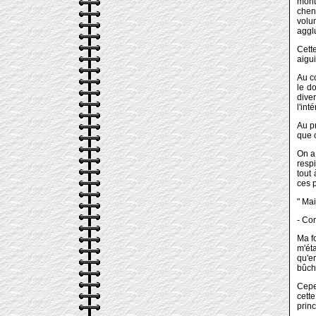
mont
cheni
volu
agglu
Cette
aigu
Au c
le d
diver
l'int
Au pr
que c
On a 
respi
tout 
ces 
" Mai
- Co
Ma fo
m'ét
qu'e
bûch
Cepen
cette
princ