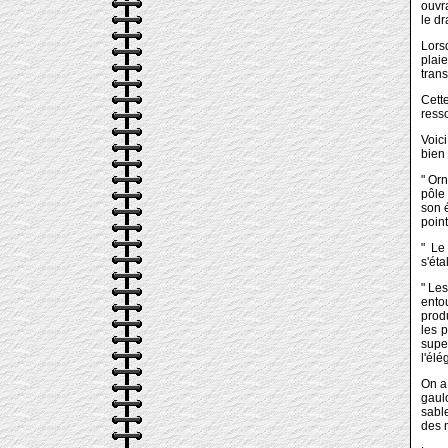
ouvra
le dr
Lorsq
plai
tran
Cett
resso
Voici
bien 
" Or
pôle 
son é
point
" Le
s'éta
" Les
ento
produ
les p
supe
l'élé
On a 
gaulo
sabl
des 