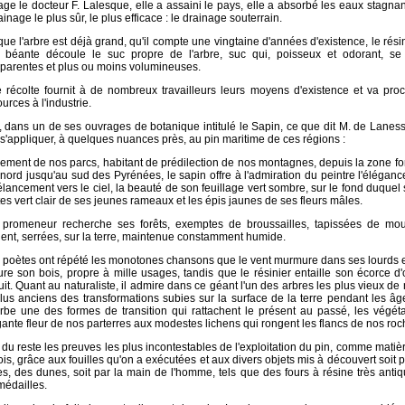
ge le docteur F. Lalesque, elle a assaini le pays, elle a absorbé les eaux stagnan
ainage le plus sûr, le plus efficace : le drainage souterrain.
ue l'arbre est déjà grand, qu'il compte une vingtaine d'années d'existence, le résini
e béante découle le suc propre de l'arbre, suc qui, poisseux et odorant, se
sparentes et plus ou moins volumineuses.
e récolte fournit à de nombreux travailleurs leurs moyens d'existence et va pr
urces à l'industrie.
, dans un de ses ouvrages de botanique intitulé le Sapin, ce que dit M. de Lanessa
s'appliquer, à quelques nuances près, au pin maritime de ces régions :
nement de nos parcs, habitant de prédilection de nos montagnes, depuis la zone fo
nord jusqu'au sud des Pyrénées, le sapin offre à l'admiration du peintre l'éléganc
lancement vers le ciel, la beauté de son feuillage vert sombre, sur le fond duquel
es vert clair de ses jeunes rameaux et les épis jaunes de ses fleurs mâles.
 promeneur recherche ses forêts, exemptes de broussailles, tapissées de mou
lent, serrées, sur la terre, maintenue constamment humide.
 poètes ont répété les monotones chansons que le vent murmure dans ses lourds et 
ure son bois, propre à mille usages, tandis que le résinier entaille son écorce d
it. Quant au naturaliste, il admire dans ce géant l'un des arbres les plus vieux d
lus anciens des transformations subies sur la surface de la terre pendant les âges
rbe une des formes de transition qui rattachent le présent au passé, les végéta
gante fleur de nos parterres aux modestes lichens qui rongent les flancs de nos roch
du reste les preuves les plus incontestables de l'exploitation du pin, comme matiè
is, grâce aux fouilles qu'on a exécutées et aux divers objets mis à découvert soit
es, des dunes, soit par la main de l'homme, tels que des fours à résine très anti
médailles.