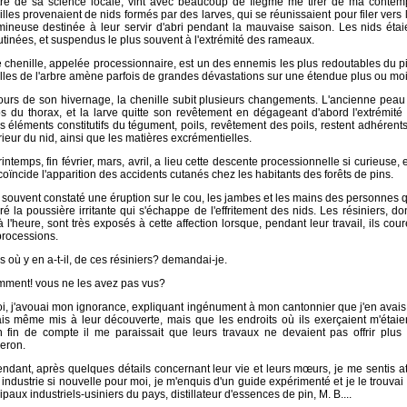
re de sa science locale, vint avec beaucoup de flegme me tirer de ma contempl
lles provenaient de nids formés par des larves, qui se réunissaient pour filer ve
mineuse destinée à leur servir d'abri pendant la mauvaise saison. Les nids étaie
tinées, et suspendus le plus souvent à l'extrémité des rameaux.
 chenille, appelée processionnaire, est un des ennemis les plus redoutables du pi
illes de l'arbre amène parfois de grandes dévastations sur une étendue plus ou mo
ours de son hivernage, la chenille subit plusieurs changements. L'ancienne peau
os du thorax, et la larve quitte son revêtement en dégageant d'abord l'extrémité
s éléments constitutifs du tégument, poils, revêtement des poils, restent adhérent
érieur du nid, ainsi que les matières excrémentielles.
intemps, fin février, mars, avril, a lieu cette descente processionnelle si curieuse,
oïncide l'apparition des accidents cutanés chez les habitants des forêts de pins.
souvent constaté une éruption sur le cou, les jambes et les mains des personnes q
ré la poussière irritante qui s'échappe de l'effritement des nids. Les résiniers, d
à l'heure, sont très exposés à cette affection lorsque, pendant leur travail, ils cou
processions.
s où y en a-t-il, de ces résiniers? demandai-je.
mment! vous ne les avez pas vus?
i, j'avouai mon ignorance, expliquant ingénument à mon cantonnier que j'en avais 
ais même mis à leur découverte, mais que les endroits où ils exerçaient m'étai
n fin de compte il me paraissait que leurs travaux ne devaient pas offrir plus
eron.
dant, après quelques détails concernant leur vie et leurs mœurs, je me sentis att
 industrie si nouvelle pour moi, je m'enquis d'un guide expérimenté et je le trouv
ipaux industriels-usiniers du pays, distillateur d'essences de pin, M. B....