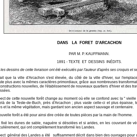
DANS
LA FORET D'ARCACHON
PAR M. P. KAUFFMANN.
1891 - TEXTE ET DESSINS INÉDITS.
les dessins de cette livraison ont été exécutés par l'auteur d'après ses croquis et 
it que la ville d'Arcachon s'est élevée, du côté de la ville d'hiver, sur l'emplac
iste plus avec la mêmes caractères primordiaux, grâce aux nombreuses transformati
onstructions nouvelles, de l'établissement de nouveaux quartiers d'hiver et des tr
ssées.
ect de cette nouvelle forêt change au moment où elle se confond avec la " vieille f
elà de la Teste-de-Buch, près d'Arcachon ; plus vaste celle-ci et plus épaisse,
es et la même végétation, mais gardant son ancien aspect sauvage et centenaire.
uvelle forêt a été pour ainsi dire créée de toutes pièces par la main de l'homme.
 fixé les dunes de sable, naguère si désolées et si arides, en les couvrant de vé
iculièrement, qui ont complètement transformé les Landes.
pect général des Landes a été suffisamment décrit dans bien des ouvrages pour qu