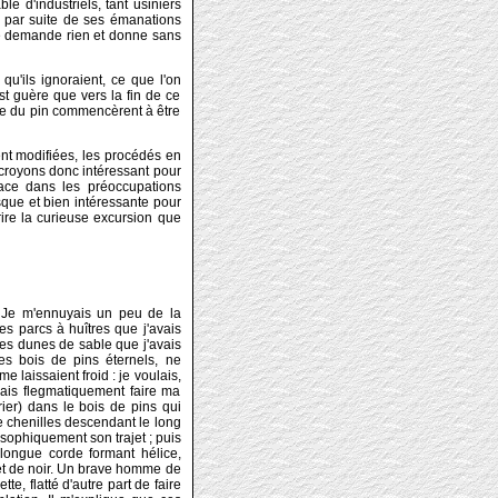
e d'industriels, tant usiniers
s, par suite de ses émanations
 ne demande rien et donne sans
 qu'ils ignoraient, ce que l'on
'est guère que vers la fin de ce
me du pin commencèrent à être
ent modifiées, les procédés en
 croyons donc intéressant pour
ace dans les préoccupations
resque et bien intéressante pour
rire la curieuse excursion que
. Je m'ennuyais un peu de la
es parcs à huîtres que j'avais
ses dunes de sable que j'avais
es bois de pins éternels, ne
me laissaient froid : je voulais,
llais flegmatiquement faire ma
rier) dans le bois de pins qui
de chenilles descendant le long
osophiquement son trajet ; puis
 longue corde formant hélice,
 et de noir. Un brave homme de
e, flatté d'autre part de faire