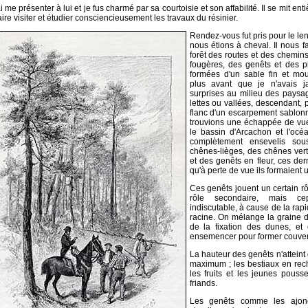
ai me présenter à lui et je fus charmé par sa courtoisie et son affabilité. Il se mit e
ire visiter et étudier consciencieusement les travaux du résinier.
Rendez-vous fut pris pour le le
nous étions à cheval. Il nous f
forêt des routes et des chemin
fougères, des genêts et des p
formées d'un sable fin et mo
plus avant que je n'avais ja
surprises au milieu des paysa
lettes ou vallées, descendant, 
flanc d'un escarpement sablo
trouvions une échappée de vue
le bassin d'Arcachon et l'océa
complètement ensevelis sou
chênes-lièges, des chênes vert
et des genêts en fleur, ces der
qu'à perte de vue ils formaient 
Ces genêts jouent un certain rô
rôle secondaire, mais ce
indiscutable, à cause de la rapi
racine. On mélange la graine d
de la fixation des dunes, et 
ensemencer pour former couver
La hauteur des genêts n'attein
maximum ; les bestiaux en rech
les fruits et les jeunes pous
friands.
Les genêts comme les ajonc