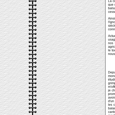
La c
que 
bals
cesse
Ainsi
l'ign
sièc
conn
Actu
usage
nos 
agric
le to
nous
Depu
monot
étudi
grim
m'off
je c
prom
avois
d'un 
les 
bala
canto