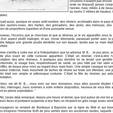
circulions n'avaient pas encore 
reste ne disparaît jamais co
l'année, mais, mêlés à de beau
au moins
3 mètres de hauteur, i
ables.
yait aussi, quoique en assez petit nombre, des oliviers, acclimatés dans le pays 
 des lauriers-roses, des myrtes, des grenadiers, des aloès, des mimosas, des 
iers de proportions superbes et d'une puissante venue.
ouveau, l'inconnu que je cherchais et que je désirais, je le vis apparaître sous
, d'un aspect plutôt malingre, et qui, chose étonnante, paraissait porter avec la 
dre fatigue une grande poutre dentelée sur son épaule, tandis que sa main éta
urbée.
me s'arrêta à notre vue et à l'interpellation que lui adressa M. B.... Je pus alors
te plus exact de cette curieuse apparition. C'était un résinier, c'est-à-dire
ploitation des pins résineux. A quelques pas derrière lui se tenait une gentille
rtionnée, le visage frais, resplendissant de santé, un peu hâlé par l'air salin e
riffés, de beaux yeux noirs au regard doux mais franc. Une simple casaque en lai
ouleur indécise, mais moucheté de taches de résine sur toute son étendue, une pa
tel était son simple et pittoresque costume. C'était la fille du résinier, qui ai
loitation.
 bien, me dit M. B..., nous voici sur mes domaines, vous allez pouvoir étudier t
rdez, interrogez, nous sommes à votre entière disposition, heureux de vous être 
ont en pleine exploitation. "
fet, j'avais déjà remarqué, depuis une heure et demie, que tout autour de moi les 
eurs faces et portaient suspendu à leur flanc un récipient en grès rouge assez semb
voyageurs se rendant de Bordeaux à Bayonne par la ligne du Midi et qui trav
es d'express l'immense forêt de pins semés dans les anciennes landes, laquelle 