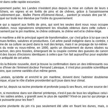
ir dans cette rapide excursion.
oprement parler, les Landes n'existent plus depuis la mise en culture de leurs s
îchers, en vignes et en forêts de pins et de chênes, grâce à l'assainisseme
culièrement par... Maître Pierre d'Edmond About,... pardon! je voulais dire par M
qué sur toute leur étendue par l'ordre du gouvernement.
e qui a rapport aux forêts de pins, qui sont les seules dont nous nous occupe
oitation, nous signalerons simplement les résultats obtenus dans cette cultur
sement par le pin maritime, le chêne ordinaire, le chêne vert et le chêne-liège.
n maritime a été le principal agent de transformation, car c'est grâce à lui que ces 
ues fertiles, salubres et productives. Cet arbre paraît indigène dans la contrée, su
igine de sa culture se perd dans la nuit des temps, mais il se propage de lui-mêm
s du reste vu nous-même, en 1890, après un éboulement de dunes situées sur
cachon, des pins fossiles, émergeant de la coupée comme des gueules de canon
nt des traces d'incisions identiques à celles que l'on fait aujourd'hui pour exploiter 
 antiquité de cet arbre.
ès la théorie nouvelle, dont je trouve la confirmation dans un des intéressants ou
lle d'hiver de l'éminent docteur Fernand Lalesque, il n'est plus possible scientifiq
pins, que comme variétés d'un même genre.
Landais, qu'abrite et enrichit le pin maritime, doivent donc l'admirer doublem
ique, et par le rôle d'arbre providentiel qu'il joue dans leur climat.
en lui, depuis sa racine pivotante et profonde jusqu'à ses fleurs, est une source de b
n, si monotone dans son éternel printemps, n'est-il pas de tous les végétaux celui 
les sables arides, y grandit avec le plus de rapidité? N'est-ce pas lui qui plong
 puissante pour les fixer?
acine pivotante du pin n'a pas seulement été utile en fixant les dunes, mais