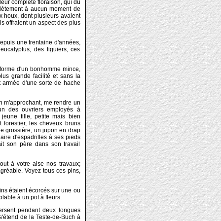
leur complète floraison, qui du
mplètement à aucun moment de
x houx, dont plusieurs avaient
ls offraient un aspect des plus
depuis une trentaine d'années,
eucalyptus, des figuiers, ces
 la forme d'un bonhomme mince,
plus grande facilité et sans la
it armée d'une sorte de hache
, en m'approchant, me rendre un
 l'un des ouvriers employés à
 jeune fille, petite mais bien
t forestier, les cheveux bruns
ne grossière, un jupon en drap
ire d'espadrilles à ses pieds
dait son père dans son travail
out à votre aise nos travaux;
agréable. Voyez tous ces pins,
pins étaient écorcés sur une ou
lable à un pot à fleurs.
ersent pendant deux longues
s'étend de la Teste-de-Buch à