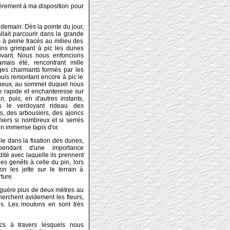
ntièrement à ma disposition pour
ndemain. Dès la pointe du jour,
allait parcourir dans la grande
s à peine tracés au milieu des
ins grimpant à pic les dunes
uvant. Nous nous enfoncions
mais été, rencontrant mille
ges charmants formés par les
puis remontant encore à pic le
nneux, au sommet duquel nous
 rapide et enchanteresse sur
n, puis, en d'autres instants,
s le verdoyant rideau des
s, des arbousiers, des ajoncs
niers si nombreux et si serrés
un immense tapis d'or.
le dans la fixation des dunes,
pendant d'une importance
dité avec laquelle ils prennent
es genêts à celle du pin, lors
on les jette sur le terrain à
ture.
t guère plus de deux mètres au
erchent avidement les fleurs,
ses. Les moutons en sont très
s à travers lesquels nous