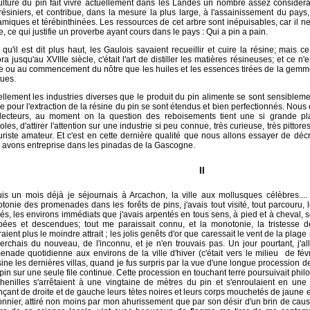
ulture du pin fait vivre actuellement dans les Landes un nombre assez considérabl
résiniers, et contribue, dans la mesure la plus large, à l'assainissement du pay
amiques et térébinthinées. Les ressources de cet arbre sont inépuisables, car il
, ce qui justifie un proverbe ayant cours dans le pays : Qui a pin a pain.
 qu'il est dit plus haut, les Gaulois savaient recueillir et cuire la résine; mais ce
ora jusqu'au XVIIIe siècle, c'était l'art de distiller les matières résineuses; et ce n
le ou au commencement du nôtre que les huiles et les essences tirées de la gem
ues.
ellement les industries diverses que le produit du pin alimente se sont sensiblem
 pour l'extraction de la résine du pin se sont étendus et bien perfectionnés. Nous
lecteurs, au moment on la question des reboisements tient une si grande pl
oles, d'attirer l'attention sur une industrie si peu connue, très curieuse, très pitto
uriste amateur. Et c'est en cette dernière qualité que nous allons essayer de déc
 avons entreprise dans les pinadas de la Gascogne.
II
is un mois déjà je séjournais à Arcachon, la ville aux mollusques célèbres...
onie des promenades dans les forêts de pins, j'avais tout visité, tout parcouru, l
és, les environs immédiats que j'avais arpentés en tous sens, à pied et à cheval, 
pées et descendues; tout me paraissait connu, et la monotonie, la tristesse d
raient plus le moindre attrait ; les jolis genêts d'or que caressait le vent de la plage 
herchais du nouveau, de l'inconnu, et je n'en trouvais pas. Un jour pourtant, j'a
enade quotidienne aux environs de la ville d'hiver (c'était vers le milieu de fév
ine les dernières villas, quand je fus surpris par la vue d'une longue procession 
pin sur une seule file continue. Cette procession en touchant terre poursuivait phil
chenilles s'arrêtaient à une vingtaine de mètres du pin et s'enroulaient en une
nçant de droite et de gauche leurs tètes noires et leurs corps mouchetés de jaune
nnier, attiré non moins par mon ahurissement que par son désir d'un brin de causett