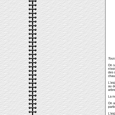
Tous 
On sa
n'ex
des c
chau
L'asp
au d
arbr
La no
On a
part
L'as