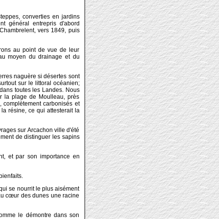
teppes, converties en jardins
nt général entrepris d'abord
. Chambrelent, vers 1849, puis
rons au point de vue de leur
e au moyen du drainage et du
terres naguère si désertes sont
rtout sur le littoral océanien;
e dans toutes les Landes. Nous
 la plage de Moulleau, près
, complètement carbonisés et
la résine, ce qui attesterait la
vrages sur Arcachon ville d'été
uement de distinguer les sapins
ent, et par son importance en
ienfaits.
qui se nourrit le plus aisément
e au cœur des dunes une racine
, comme le démontre dans son