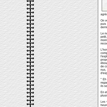
agré
On vo
puis
dern
Le n
petit
moin
reco
L'hom
comp
l'ex
propo
ébou
de c
nus, 
d'exp
" Eh
rega
ils s
En ef
plusi
Les 
heur