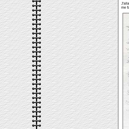
J'all
me fa