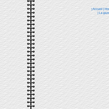
|
Accueil
|
His
|
La gaze