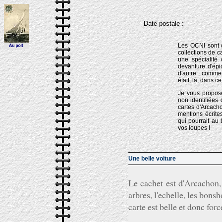
Date postale :
Les OCNI sont d
collections de c
une spécialité
devanture d'épic
d'autre : commen
était, là, dans c
Je vous propose
non identifiées 
cartes d'Arcacho
mentions écrites
qui pourrait au 
vos loupes !
Une belle voiture
Le cachet est d'Arcachon, c
arbres, l'echelle, les bons
carte est belle et donc fo