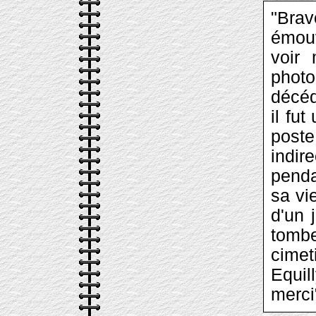
"Bra
émouv
voir
photo
décéd
il fu
pos
indi
penda
sa vi
d'un 
tombe
cime
Equil
merci