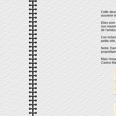
Cette deux
souvenir d
Elles sont
son maximu
de l'arist
Ces riches
petite vill
Notre Dame
propriétair
Mais l'ess
Casino Mau