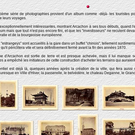
ième série de photographies provient d'un album comme -déjà- les touristes p
e leurs voyages.
 exceptionnellement intéressantes, montrant Arcachon à ses tous débuts, quand l'eff
m mais que tout n'est pas encore fini, et que les "investisseurs" ne reculent devan
ocratie et de la bourgeoisie européenne.
 "estrangeys" sont accueillis à la gare dans un buffet "chinois", tellement surdimen
e, qu'il périclitera vite et sera définitivement fermé avant la fin des années 1870.
 d'Arcachon est sortie de terre et est presque achevée, mais il lui manque se
es a empêché les initiateurs de cette construction d'acheter les terrains qui auraien
entiel est déjà là, quelques années après la création de la ville, qui fera aussi 
resque en Ville d'Hiver, la passerelle, le belvédère, le chateau Deganne, le Grand 