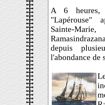
A 6 heures, 
"Lapérouse" a
Sainte-Mari
Ramasindrazan
depuis plusi
l'abondance de 
L
i
m
R