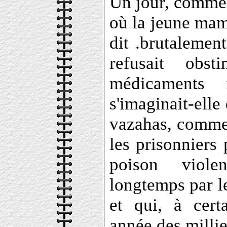
Un jour, comme j
où la jeune ma
dit .brutalement
refusait obs
médicaments i
s'imaginait-elle
vazahas, comme 
les prisonniers 
poison viole
longtemps par l
et qui, à cert
année des millie