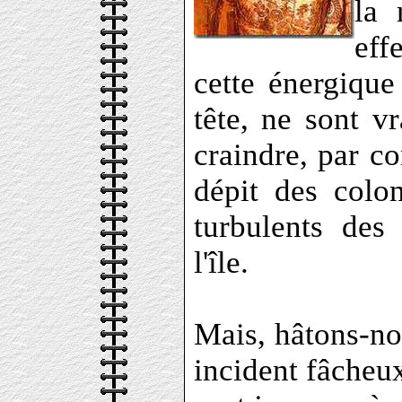
la 
eff
cette énergique
tête, ne sont v
craindre, par co
dépit des colo
turbulents des
l'île.
Mais, hâtons-nou
incident fâcheux