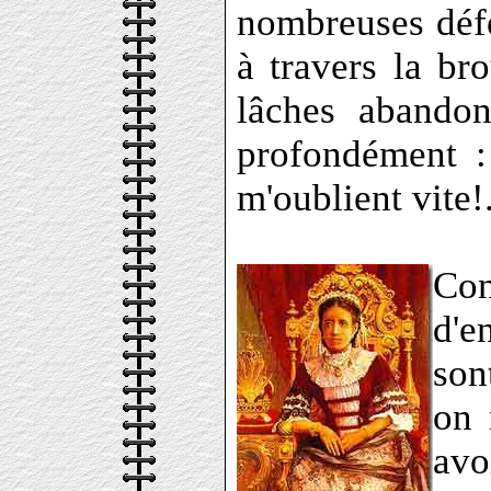
nombreuses défe
à travers la br
lâches abandon
profondément :
m'oublient vite!.
Co
d'e
son
on 
avo