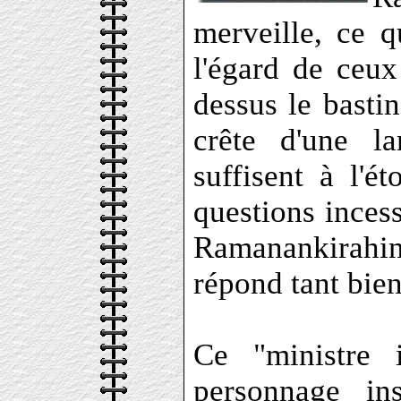
merveille, ce q
l'égard de ceu
dessus le basti
crête d'une l
suffisent à l'é
questions inces
Ramanankirahi
répond tant bie
Ce "ministre 
personnage in