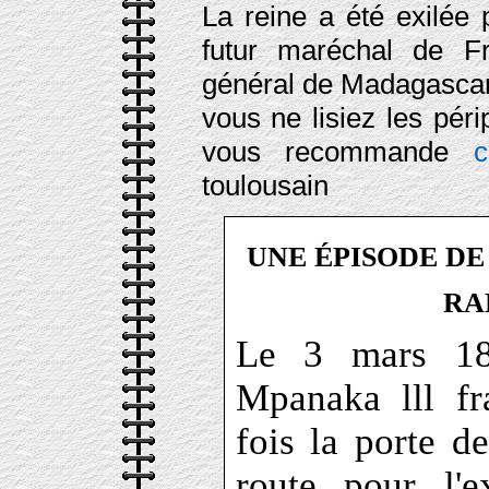
La reine a été exilée 
futur maréchal de 
général de Madagascar 
vous ne lisiez les péri
vous recommande
c
toulousain
UNE ÉPISODE DE
RA
Le 3 mars 189
Mpanaka lll fr
fois la porte d
route pour l'e