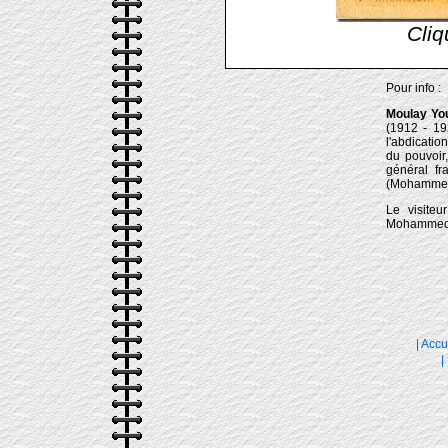
Cliq
Pour info :
Moulay Yo
(1912 - 192
l'abdicatio
du pouvoir,
général f
(Mohammed 
Le visiteu
Mohammed V
|
Accu
|