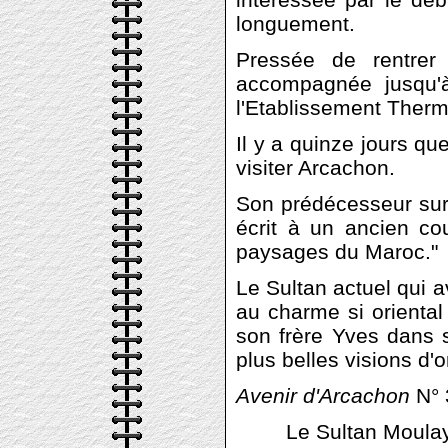
longuement.
Pressée de rentrer
accompagnée jusqu'à
l'Etablissement Therma
Il y a quinze jours qu
visiter Arcachon.
Son prédécesseur sur l
écrit à un ancien co
paysages du Maroc."
Le Sultan actuel qui av
au charme si oriental q
son frère Yves dans s
plus belles visions d'or
Avenir d'Arcachon
N° 
Le Sultan Moulay Yo