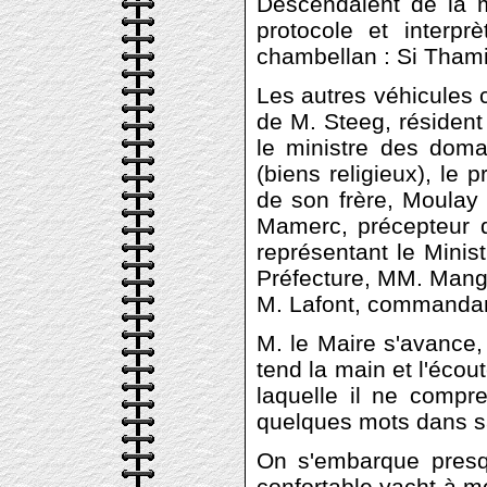
Descendaient de la m
protocole et interp
chambellan : Si Thami
Les autres véhicules 
de M. Steeg, résiden
le ministre des dom
(biens religieux), le p
de son frère, Moulay
Mamerc, précepteur 
représentant le Minist
Préfecture, MM. Mangui
M. Lafont, commandan
M. le Maire s'avance,
tend la main et l'éco
laquelle il ne compre
quelques mots dans sa
On s'embarque presqu
confortable yacht à m