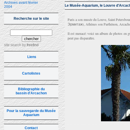
Archives avant février
Le Musée-Aquarium, le Louvre d'Arcac
2004
Recherche sur le site
Paris a son musée du Louve, Saint Petersb
Эрмитаж), Athènes son Parthénon, Arcach
Il est menacé: voici un album de photos en gui
peut pas disparaître.
site search
by
freefind
Liens
Cartolistes
Bibliographie du
bassin d'Arcachon
Pour la sauvegarde du Musée
Aquarium
Contact