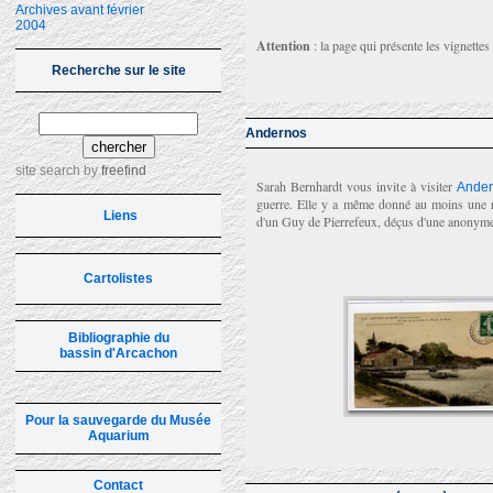
Archives avant février
2004
Attention
: la page qui présente les vignettes
Recherche sur le site
Andernos
site search
by
freefind
Sarah Bernhardt vous invite à visiter
Ande
guerre. Elle y a même donné au moins une re
Liens
d'un Guy de Pierrefeux, déçus d'une anonyme 
Cartolistes
Bibliographie du
bassin d'Arcachon
Pour la sauvegarde du Musée
Aquarium
Contact