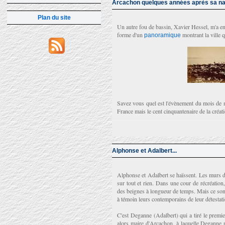
Arcachon quelques années après sa n
Plan du site
Un autre fou de bassin, Xavier Hessel, m'a e
forme d'un
montrant la ville 
panoramique
Savez vous quel est l'évènement du mois de m
France mais le cent cinquantenaire de la créati
Alphonse et Adalbert...
Alphonse et Adalbert se haïssent. Les murs de
sur tout et rien. Dans une cour de récréation,
des beignes à longueur de temps. Mais ce sont
à témoin leurs contemporains de leur détestati
C'est Deganne (Adalbert) qui a tiré le premi
alors maire d'Arcachon, à laquelle Deganne n