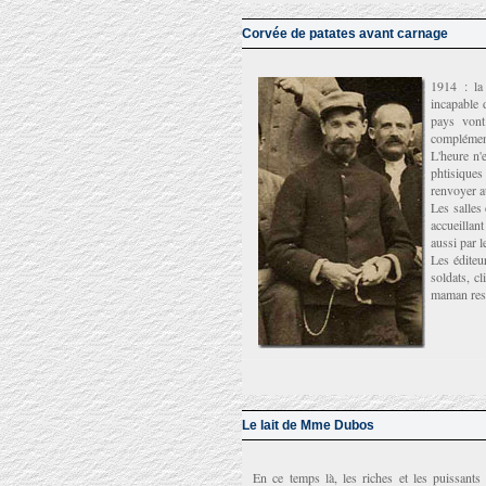
Corvée de patates avant carnage
1914 : la
incapable d
pays vont
complément
L'heure n'
phtisiques
renvoyer a
Les salles
accueillant
aussi par 
Les éditeu
soldats, cl
maman rest
Le lait de Mme Dubos
En ce temps là, les riches et les puissants