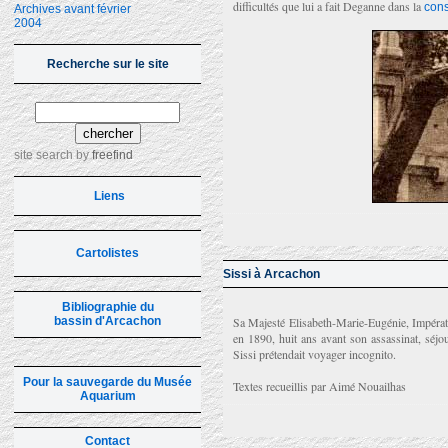
difficultés que lui a fait Deganne dans la
cons
Archives avant février
2004
Recherche sur le site
site search
by
freefind
Liens
Cartolistes
Sissi à Arcachon
Bibliographie du
bassin d'Arcachon
Sa Majesté Elisabeth-Marie-Eugénie, Impératr
en 1890, huit ans avant son assassinat, séj
Sissi prétendait voyager incognito.
Pour la sauvegarde du Musée
Textes recueillis par Aimé Nouailhas
Aquarium
Contact