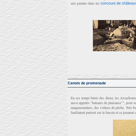
aux gamins dans les
concours de châteaux
Canots de promenade
En ces temps bénis des dieux, les Arcachonnai
aussi appelés "bateaux de plaisance"", pour na
maquereautiers, des voiliers de pêche. Très bas
faufilaient partout sur le bassin et se jouaient