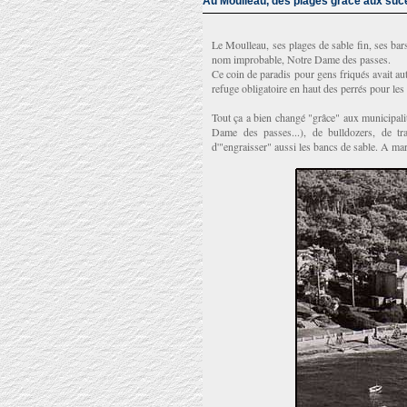
Au Moulleau, des plages grâce aux su
Le Moulleau, ses plages de sable fin, ses bars
nom improbable, Notre Dame des passes.
Ce coin de paradis pour gens friqués avait au
refuge obligatoire en haut des perrés pour les
Tout ça a bien changé "grâce" aux municipali
Dame des passes...), de bulldozers, de tra
d'"engraisser" aussi les bancs de sable. A mar