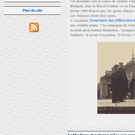
Cet inventaire sera la source de violents conf
Bretagne, dans le Massif Central, ou en Fland
février 1906 dispose que "les agents chargés 
Plan du site
Les violences feront deux morts.
A Arcachon,
l'inventaire des différentes 
une véritable armée, "11e compagnie du 144e 
au point qu'un badaud demandera : "pourquoi t
l'artillerie" (L'avenir d'Arcachon, 25 février 