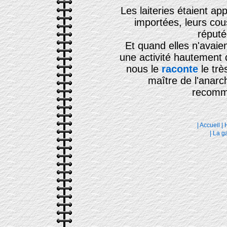
Les laiteries étaient a
importées, leurs cou
réputé
Et quand elles n'avaient
une activité hautement
nous le
raconte
le trè
maître de l'anarc
recomma
|
Accueil
|
H
|
La ga