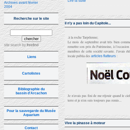
Lire la suite
Archives avant février
2004
Recherche sur le site
il n’y a pas loin du Capitole...
.à la roche Tarpéienne;
Le mois de septembre avait très bien comme
site search
by
freefind
remettre son prix du Patrimoine, à l’occasio
membres de cette société savante. J'avais été 
locale publia des
:
articles flatteurs
Liens
Cartolistes
Bibliographie du
bassin d'Arcachon
Je n'avais pas fini de me réjouir quand le ciel
terre et je n'en suis toujours pas remis...
Pour la sauvegarde du Musée
Aquarium
Vive la pinasse à moteur
Contact