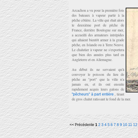
Arcachon a vu pour la première fois
des bateaux à vapeur partir à la
pêche côtière. La ville qui était alors
le deuxième port de pêche de
France, derrière Boulogne sur mer,
a accueilli des armateurs intrépides
qui allaient bientôt armer à la grade
pêche, en Islande ou à Terre Neuve.
Le chalutier à vapeur ne s'exportera
que bien des années plus tard en
Angleterre et en Allemagne.
Au début ils ne servaient qu'à
convoyer le poisson du lieu de
pêche au "port" que la ville n'a
jamais eu, et ils ont ensuite
rapidement acquis leurs galons de
, tirant
"pêcheurs" à part entière
de gros chalut ratissant le fond de la mer.
<< Précédente
1
2
3
4
5
6
7
8
9
10
11
12