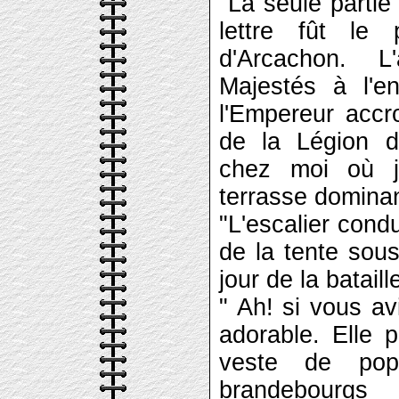
"La seule parti
lettre fût le
d'Arcachon. L
Majestés à l'en
l'Empereur accr
de la Légion d
chez moi où j'
terrasse dominan
"L'escalier condu
de la tente sou
jour de la bataill
" Ah! si vous avi
adorable. Elle p
veste de pope
brandebourgs