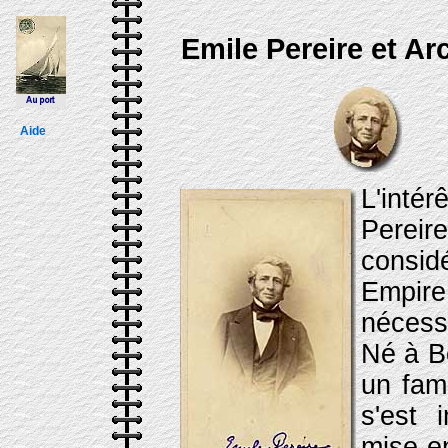
Emile Pereire et Ar
Aide
L'inté
Pereir
consi
Empire,
nécessi
Né à B
un fami
s'est 
mise e