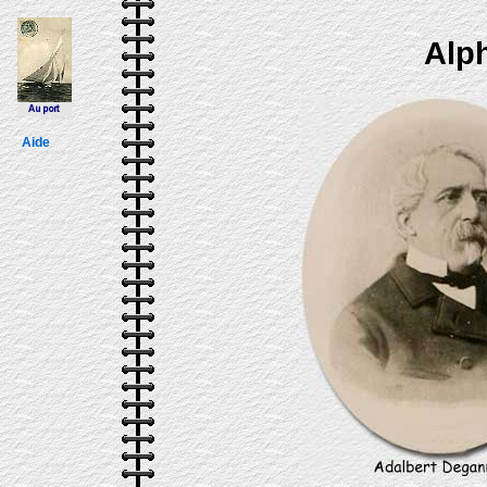
Alph
Aide