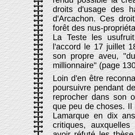
rendu possible la cré
droits d'usage des h
d'Arcachon. Ces droit
forêt des nus-propriéta
La Teste les usufruit
l'accord le 17 juille
son propre aveu, "du
millionnaire" (page 130
Loin d'en être reconn
poursuivre pendant de
reprocher dans son op
que peu de choses. Il 
Lamarque en dix ans
critiques, auxquelle
avoir réfuté les thès