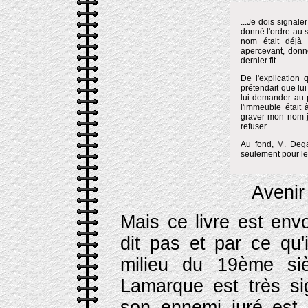
...Je dois signaler
donné l'ordre au 
nom était déjà
apercevant, donne
dernier fit.
De l'explication
prétendait que lui
lui demander au p
l'immeuble était 
graver mon nom je
refuser.
Au fond, M. Deg
seulement pour le 
Avenir
Mais ce livre est envo
dit pas et par ce qu'
milieu du 19ème si
Lamarque est très sig
son ennemi juré est 