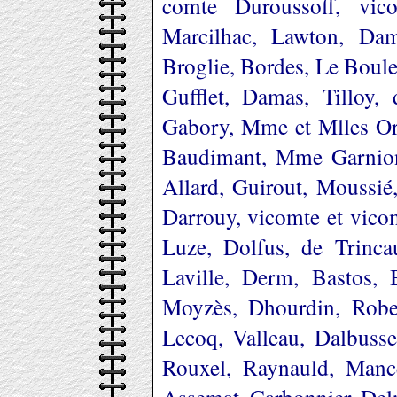
comte Duroussoff, vic
Marcilhac, Lawton, Dam
Broglie, Bordes, Le Boule
Gufflet, Damas, Tilloy
Gabory, Mme et Mlles Or
Baudimant, Mme Garnion
Allard, Guirout, Moussi
Darrouy, vicomte et vico
Luze, Dolfus, de Trincau
Laville, Derm, Bastos, 
Moyzès, Dhourdin, Robe
Lecoq, Valleau, Dalbusset
Rouxel, Raynauld, Mance
Assemat, Carbonnier, Delm