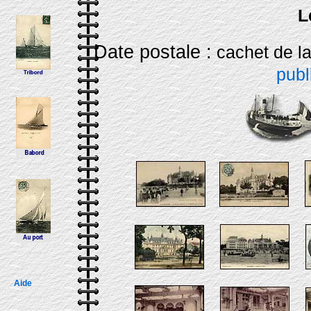
L
Date postale :
cach
publ
Aide