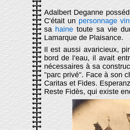
Adalbert Deganne possédai
C'était un
personnage vind
sa
haine
toute sa vie du
Lamarque de Plaisance.
Il est aussi avaricieux, p
bord de l'eau, il avait ent
nécessaires à sa constructi
"parc privé". Face à son c
Caritas et Fides. Esperanza
Reste Fidès, qui existe en